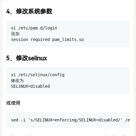
4、修改系统参数
vi /etc/pam.d/login

添加

session required pam_limits.so
5、修改selinux
vi /etc/selinux/config

修改为

SELINUX=disabled
或使用
sed -i 's/SELINUX=enforcing/SELINUX=disabled/' /etc