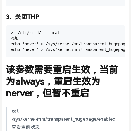
3、关闭THP
vi /etc/rc.d/rc.local

添加

echo 'never' > /sys/kernel/mm/transparent_hugepage/e
echo 'never' > /sys/kernel/mm/transparent_hugepage/
该参数需要重启生效，当前
为always，重启生效为
nerver，但暂不重启
cat
/sys/kernel/mm/transparent_hugepage/enabled
查看当前状态