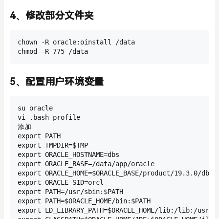
4、修改部分文件夹
chown -R oracle:oinstall /data

chmod -R 775 /data
5、配置用户环境变量
su oracle

vi .bash_profile

添加

export PATH

export TMPDIR=$TMP

export ORACLE_HOSTNAME=dbs

export ORACLE_BASE=/data/app/oracle

export ORACLE_HOME=$ORACLE_BASE/product/19.3.0/db

export ORACLE_SID=orcl

export PATH=/usr/sbin:$PATH

export PATH=$ORACLE_HOME/bin:$PATH

export LD_LIBRARY_PATH=$ORACLE_HOME/lib:/lib:/usr/li