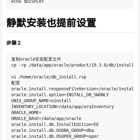
echo $DISPLAY
静默安装也提前设置
步骤 2
复制oracle安装配置文件

cp -rp /data/app/oracle/product/19.3.0/db/install/re
vi /home/oracle/db_install.rsp

配置

oracle.install.responseFileVersion=/oracle/install/r
oracle.install.option=INSTALL_DB_SWONLY

UNIX_GROUP_NAME=oinstall

INVENTORY_LOCATION=/data/app/oraInventory

ORACLE_HOME=

ORACLE_BASE=/data/app/oracle

oracle.install.db.InstallEdition=EE

oracle.install.db.OSDBA_GROUP=dba

oracle.install.db.OSOPER_GROUP=oper
