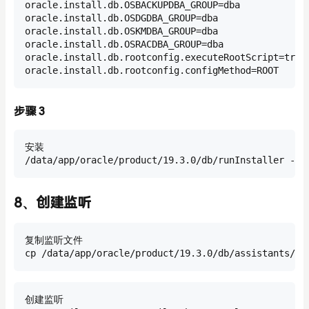
oracle.install.db.OSBACKUPDBA_GROUP=dba

oracle.install.db.OSDGDBA_GROUP=dba

oracle.install.db.OSKMDBA_GROUP=dba

oracle.install.db.OSRACDBA_GROUP=dba

oracle.install.db.rootconfig.executeRootScript=true

oracle.install.db.rootconfig.configMethod=ROOT
步骤 3
安装

/data/app/oracle/product/19.3.0/db/runInstaller -si
8、创建监听
复制监听文件

cp /data/app/oracle/product/19.3.0/db/assistants/ne
创建监听
