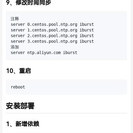
9、修改时间同步
注释

server 0.centos.pool.ntp.org iburst

server 1.centos.pool.ntp.org iburst

server 2.centos.pool.ntp.org iburst

server 3.centos.pool.ntp.org iburst

添加

server ntp.aliyun.com iburst
10、重启
reboot
安装部署
1、新增依赖