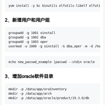
yum install -y bc binutils elfutils-libelf elfutils
2、新增用户和用户组
groupadd -g 1001 oinstall

groupadd -g 1002 dba

groupadd -g 1003 oper

usermod -u 1000 -g oinstall -G dba,oper -m -d /home
echo new_passwd_example |passwd --stdin oracle
3、增加oracle软件目录
mkdir -p /data/app/oraInventory

mkdir -p /data/app/arch

mkdir -p /data/app/oracle/product/19.3.0/db