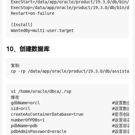
ExecStart=/data/app/oracle/product/19.3.0/db/bin/db
ExecStop=/data/app/oracle/product/19.3.0/db/bin/dbs
Restart=on-failure

[Install]

WantedBy=multi-user.target
10、创建数据库
复制

cp -rp /data/app/oracle/product/19.3.0/db/assistant
vi /home/oracle/dbca/.rsp

修改

gdbName=orcl                              #设置数据
sid=orcl                                  #设置数据库
createAsContainerDatabase=true            #是否创
numberOfPDBs=1                            #设置容
pdbName=pdb                               #设置容
pdbAdminPassword=oracle                   #设置