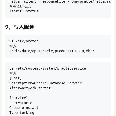
netca -silent -responseFile /home/oracle/netca.rsp

查看监听状态

lsnrctl status
9、写入服务
vi /etc/oratab

写入

orcl:/data/app/oracle/product/19.3.0/db:Y
vi /etc/systemd/system/oracle.service

写入

[Unit]

Description=Oracle Database Service

After=network.target

[Service]

User=oracle

Group=oinstall

Type=forking
