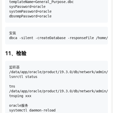
templateName=General_Purpose.dbc

sysPassword=oracle

systemPassword=oracle

dbsnmpPassword=oracle
安装

dbca -silent -createDatabase -responseFile /home/or
11、检验
监听器

/data/app/oracle/product/19.3.0/db/network/admin/lis
lsnrctl status

tns

/data/app/oracle/product/19.3.0/db/network/admin/tns
tnsping xxx

oracle服务

systemctl daemon-reload
