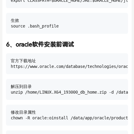
export CLASSPATH=$ORACLE_HOME/JRE:$ORACLE_HOME/jlib
生效

source .bash_profile
6、oracle软件安装前调试
官方下载地址

https://www.oracle.com/database/technologies/oracle
解压到目录

unzip /home/LINUX.X64_193000_db_home.zip -d /data/a
修改目录属性 

chown -R oracle:oinstall /data/app/oracle/product/1