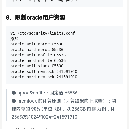
8、限制oracle用户资源
vi /etc/security/limits.conf

添加

oracle soft nproc 65536

oracle hard nproc 65536

oracle soft nofile 65536

oracle hard nofile 65536

oracle soft stack 65536

oracle soft memlock 241591910

oracle hard memlock 241591910
⚫ nproc&nofile：固定值 65536
⚫ memlock 的计算原则（计算结果向下取整）：物
理内存的 90% (单位 KB)，以 256GB 内存 为例，即
256
90%
1024*1024=241591910