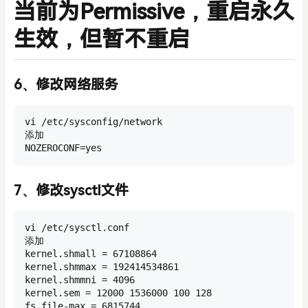
当前为Permissive，重启永久
生效，但暂不重启
6、修改网络服务
vi /etc/sysconfig/network

添加

NOZEROCONF=yes
7、修改sysctl文件
vi /etc/sysctl.conf

添加

kernel.shmall = 67108864

kernel.shmmax = 192414534861

kernel.shmmni = 4096

kernel.sem = 12000 1536000 100 128

fs.file-max = 6815744
