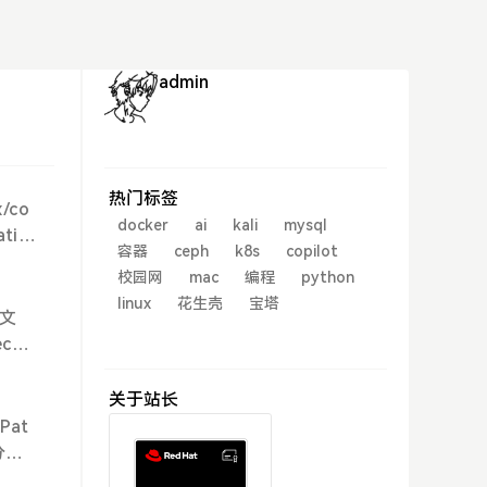
admin
热门标签
x/co
docker
ai
kali
mysql
tic/
容器
ceph
k8s
copilot
aarc
校园网
mac
编程
python
r-2
linux
花生壳
宝塔
/loc
的文
hon
e_c
关于站长
mtp
Pat
Seek