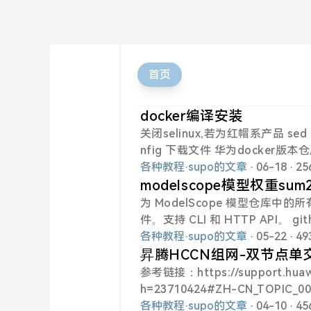
首页
docker编译安装
关闭selinux,若为红帽系产品 sed -i 's
nfig 下载文件 华为docker版本仓库： ht
stable/x86_64/ https://mirrors
各种教程
·
supo的文章
· 06-18
· 2
h64 wget https://mirrors.huaw
modelscope模型权重su
8.4.0.tgz tar xzvf docker-28.4.
为 ModelScope 模型仓库中的所
al/bin/docker* mkdir /etc/dock
件。支持 CLI 和 HTTP API。 github 仓库地址： https://github.co
um git clone https://github
各种教程
·
supo的文章
· 05-22
· 4
modelscope_checksum.py Eco
昇腾HCCN组网-双节点单
hecksum.py https://www.mod
参考链接：https://support.huawe
python modelscope_checksum.
h=23710424#ZH-CN_TOPIC_0000002200951177 
-V4-Flash-w8a8-mtp/file
线接参数交换机1-4口 node2用一分二线接参数交换机5-8口
各种教程
·
supo的文章
· 04-10
· 4