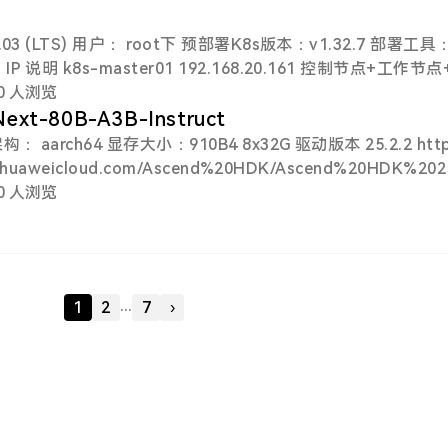
4.03 (LTS) 用户： root下 预部署K8s版本：v1.32.7 部署工具
7/24 10.20.0.15/24 NPU6 10.20.0.8/24 10.20.0.16
90 人浏览
ext-80B-A3B-Instruct
UX=enforcing/SELINUX=disabled/' /etc/selinux/config
mctl disable firewalld 安装依赖 yum update yum install e
myhuaweicloud.com/Ascend%20HDK/Ascend%20HDK%2025
_25.2.0_linux-aarch64.run?response-content-type=appli
80 人浏览
K%2025.2.0/Ascend-hdk-910b-npu-firmware_7.7.0.6.
eam docker版本 28.2.0, build 879ac3f htt
...
1
2
7
›