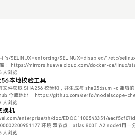
/SELINUX=enforcing/SELINUX=disabled/' /etc/selinu
tps://mirrors.huaweicloud.com/docker-ce/linux/sta
.huaweicloud.com/docker-ce/linux/static/stable/aarch64/ 
56 人浏览
eicloud.com/docker-ce/linux/static/stable/aarch64/docke
m256本地校验工具
0.tgz sudo mv docker/* /usr/local/bin/ sudo chmod +x /usr
有文件获取 SHA256 校验和，并生成与 sha256sum -c 兼容
er/ x86 wget https://mirrors.huaweicloud.c
m/serfo/modelscope-checks
.com/serfo/modelscope-checksum.git CLI #支持三种格式 pyt
93 人浏览
-Tech/DeepSeek-V4-Flash-w8a8-mtp python modelscop
交换机
elscope.cn/models/Eco-Tech/DeepSeek-V4-Flash-w8a8-
i.com/enterprise/zh/doc/EDOC1100543351/aecf5cf0?id
py https://www.modelscope.cn/models/Eco-Tech/Deep
环境 双节点：atlas 800T A2 node1用一分二
s 输出：当前目录下的 <model
 配置 npu网口地址 NPU网口 Node 1 N
56 人浏览