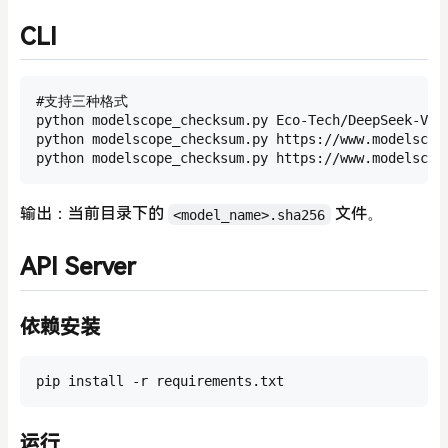
CLI
#支持三种格式

python modelscope_checksum.py Eco-Tech/DeepSeek-V4-F
python modelscope_checksum.py https://www.modelscope
python modelscope_checksum.py https://www.modelscop
输出：当前目录下的
文件。
<model_name>.sha256
API Server
依赖安装
pip install -r requirements.txt
运行