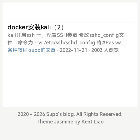
docker安装kali（2）
kali开启ssh 一、配置SSH参数 修改sshd_config文
件，命令为：vi /etc/ssh/sshd_config 将#Passwor
dAuthentication no的注释去掉，并且将NO修改为Y
各种教程
·
supo的文章
· 2022-11-21
· 2003 人浏览
ES //kali中默认是yes 将PermitRootLogin without
-password修改为PermitRootLogin yes 然后保存
退出vi编辑器。 二、启动SSH服务 命令为：/etc/init.
d/ssh start 或者service ssh start 查看SSH服务状
态是否正常运行，命令为： /etc/init.d/ssh status
或者 service ssh status update-rc.d ssh enable //
系统自动启动SSH服务 update-rc.d ssh disabled //
关闭系统自动启动SSH服务 用vnc连接图形化界面 1.
2020 - 2026 Supo's blog. All Rights Reserved.
安装启动kali界面kex sudo apt update #更新软件
Theme
Jasmine
by
Kent Liao
源 sudo apt install kali-win-kex cd ~ kex #启动界
面 2.安装Kali